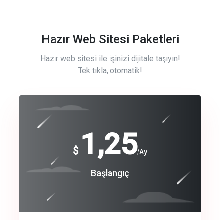
Hazır Web Sitesi Paketleri
Hazır web sitesi ile işinizi dijitale taşıyın!
Tek tıkla, otomatik!
Free
1,25
$
/Ay
Basic
Başlangıç