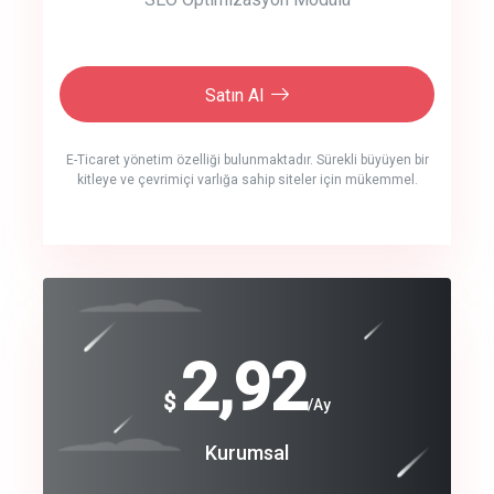
Satın Al
E-Ticaret yönetim özelliği bulunmaktadır. Sürekli büyüyen bir
kitleye ve çevrimiçi varlığa sahip siteler için mükemmel.
crm auto cync
click to call back
240
2,92
$
$
/year
/Ay
track energy costs
Coroprate
Kurumsal
predictive dialing