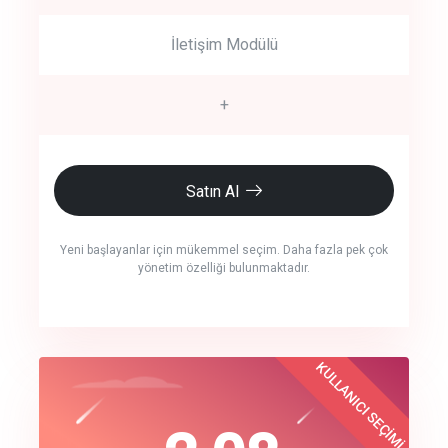
İletişim Modülü
+
Satın Al
Yeni başlayanlar için mükemmel seçim. Daha fazla pek çok
yönetim özelliği bulunmaktadır.
crm auto cync
KULLANICI SEÇİMİ
Best Choice
click to call back