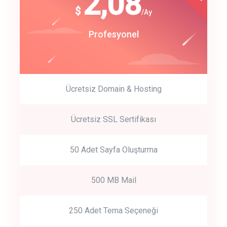
180
2,08
$
$
/year
/Ay
track energy costs
Start Up
Profesyonel
predictive dialing
Ücretsiz Domain & Hosting
Get Started
Ücretsiz SSL Sertifikası
Start by trying our service for 30 days free trial no credit card
required.
50 Adet Sayfa Oluşturma
500 MB Mail
250 Adet Tema Seçeneği