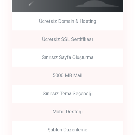
Ücretsiz Domain & Hosting
Get Started
Ücretsiz SSL Sertifikası
Start by trying our service for 30 days free trial no credit card
required.
Sınırsız Sayfa Oluşturma
5000 MB Mail
Sınırsız Tema Seçeneği
Mobil Desteği
Şablon Düzenleme